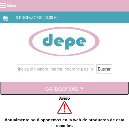
Menu
0 PRODUCTOS:| 0,00 € |
CATEGORÍAS
Aviso
Safta 2025
Marcas / Licencias
Actualmente no disponemos en la web de productos de esta
Por producto
sección.